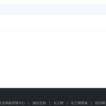
企业风险评级中心
|
撮合交易
|
化工网
|
化工网商城
|
纺织网