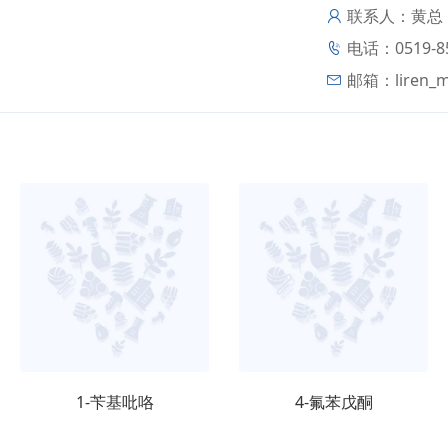
联系人：黄总
电话：0519-85
邮箱：
liren_
1-苄基吡咯
4-氟苯戊酮