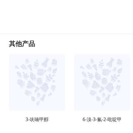
其他产品
3-呋喃甲醇
6-溴-3-氟-2-吡啶甲