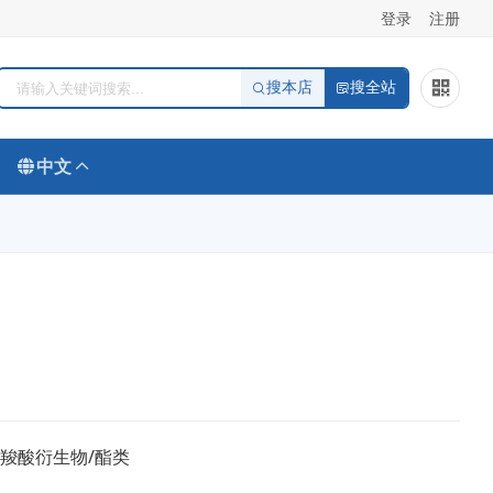
登录
注册
搜本店
搜全站
中文
/羧酸衍生物/酯类