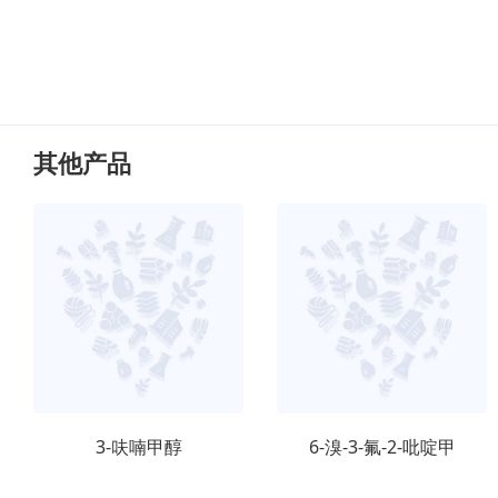
其他产品
3-呋喃甲醇
6-溴-3-氟-2-吡啶甲