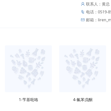
联系人：黄总
电话：0519-85
邮箱：
liren_
1-苄基吡咯
4-氟苯戊酮