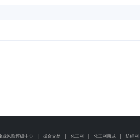
企业风险评级中心
|
撮合交易
|
化工网
|
化工网商城
|
纺织网