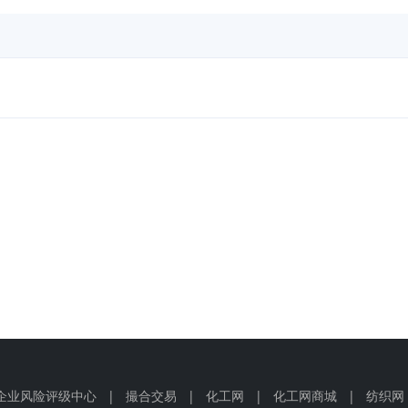
企业风险评级中心
|
撮合交易
|
化工网
|
化工网商城
|
纺织网