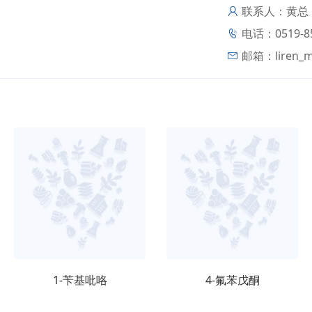
联系人：黄总
电话：0519-85
邮箱：
liren_
1-苄基吡咯
4-氟苯戊酮