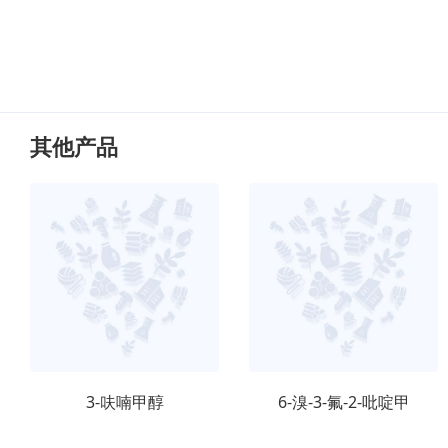
其他产品
3-呋喃甲醇
6-溴-3-氟-2-吡啶甲