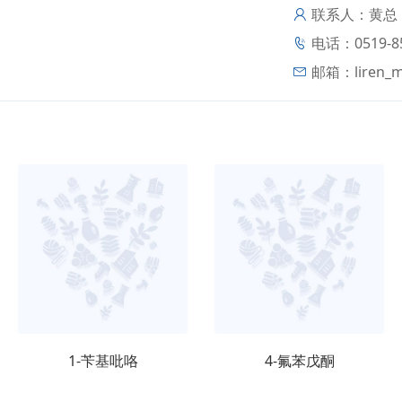
联系人：黄总
电话：0519-85
邮箱：
liren_
1-苄基吡咯
4-氟苯戊酮