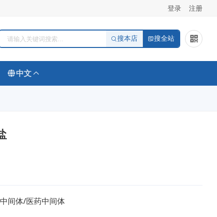
登录
注册
搜本店
搜全站
中文
盐
/中间体/医药中间体