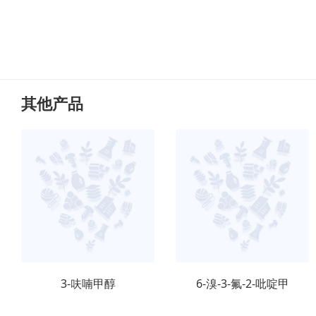
其他产品
3-呋喃甲醇
6-溴-3-氟-2-吡啶甲