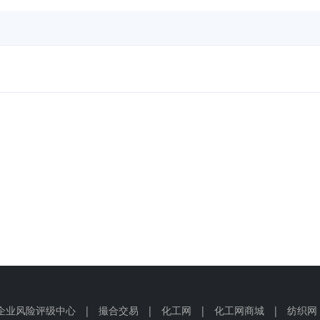
企业风险评级中心
|
撮合交易
|
化工网
|
化工网商城
|
纺织网