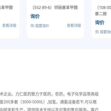
羟基苯甲醛
（552-89-6）邻硝基苯甲醛
（108-
基二胺
询价
询价
查看详细
查看详细
我要询价
我要询
企业。力仁医药致力于医药，农药，电子化学品等高级
多套（3000-5000L）,加氢，通氯设备若干,可以根
向研发和生产，提供技术支持以及可靠的售后服务。客户