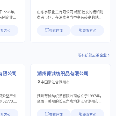
1998年，
山东宇硕化工有限公司 经销批发的畅销消
有制企业。
费者市场，在消费者当中享有较高的地
夏中卫工业园
位，公司与多家零售商和代理商建立了长
88亩，固定
期稳定的合作关系。山东宇硕化工有限公
联系方式
查看旺铺
联系方式
产值7.68亿
司经销的品种齐全、价格合理。山东宇硕
造品质，科技
化工有限公司实力雄厚，重信用、守合
优化工艺设
同、保证产品质量，以多品种经营特色和
生产工艺和
薄利多销的原则，赢得了广大客户的信
所有纺织皮革企业
完备的深蓝
任。
甲醚、3-氨
生产企业。主
甲醚（俗称
有限公司
湖州菁诚纺织品有限公司
全球65%
中国浙江省湖州市
工程技术研
程研究中
织染整产业
湖州菁诚纺织品有限公司成立于1997年，
，累计申报
2773.33
坐落于美丽的长三角腹地浙江省湖州市，
成果30余
多人，公司
集差异化纱线研发、生产；服装面料开
，自治区级
生产设备。
发、生产、销售；聚四氟乙烯（PTFE）
联系方式
查看旺铺
联系方式