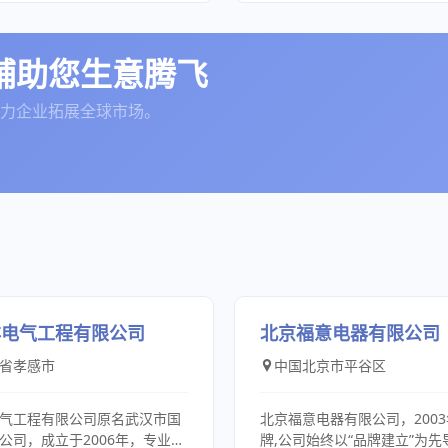
遮阳系统、栽培苗床系统、灌
鲜果进行初级加工储存，一直
、最优惠的价格和最满意的服
于大中型电厂、冶金、石化、
心机和纺织、羽绒脱水机的专
、铝合金配件、保温系统、加
市场为导向，源源不断向各大
客户共谋发展、合作共赢。 我
、铁路、船舶、医药机械、包
公司重视新技术的开发与
风降温系统、控制系统等
质正宗的化橘红产品，并勇于
与您的合作！
织机械、食品机械、汽车配件
提高工艺水平，完善产品检验
铺助您生意腾飞
拓宽销售渠道，线上线下结合
天航空、焊接，楼宇控制等现
段，更好的提高了产品质量；
展，提高市场竞争力，真正发
 我公司在德国、美
不同物料的分离要求，我们与
应链服务优势，全心全意服务
力企业拓展全球市场。
韩国、新加坡、香港以及上海
讨、试验、改进，从而得到更
友，让大家都用上正宗的化州
中心，我们的全球采购人员依
决方案。富有成效的沟通与合
T团队开发的智能软件，使得我
们在为客户提供更为先进技术
的需求信息全球共享，没有时
的同时，也在不断的提高自
得优越的本土价格，上传至服
感谢多年来给予通江支持与帮
统，我们将再以低的价格直接
愿我们在以后的合作中取得更
，并能以快的速度把货物发到
热忱欢迎新老朋友来电、
从而给客户降低了成本和节约
务，我们将继续以优质的产品
间。由于我们的全球布局，我
务为您服务！
客户，采用客户任何的合作方
户可以自行全球交货地点，方
洋电气工程有限公司
北京福意电器有限公司
国外做项目的企业，无需进口
省孝感市
中国北京市平谷区
大大降低了在国外有项目的企
。我们本着"诚信为本，服务至
了客户着想"的工作宗旨，致力
气工程有限公司原名武汉市国
北京福意电器有限公司，200
友理想的合作伙伴！ 我们对
公司，成立于2006年，专业从
牌,公司始终以“品牌建立”为