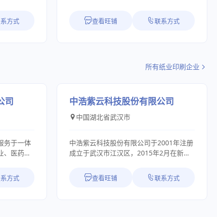
理、健全的质量保证体系，在不久的将来
元化经营与
企业，以下是其简介： 基本信息：2010
生产出与世界同类产品、同等质量的优质
社会责任相
年 7 月 14 日在丰台分局登记成立，法定
联系方式
查看旺铺
联系方式
产品奉献于社会和用户，全力拼搏。塑造
!北京福意电
代表人为隋建伟，注册资本为 1000 万人
一个民族管件阀门（GAOKE）的品牌产
二十多年来，
民币，企业地址位于北京市房山区福泽路
品，为我国的社会工业发展而奋斗
场，主要致
4 号院 1 号楼 3 层 313。 业务范围：主要
恒温冷藏设
从事电力工程、电力设备、电子设备、IT
所有纸业印刷企业
运输设备。
产品销售、技术开发及售后服务。为金
营理念,深耕
融、石化、电力、交通、邮政、电信、税
守品质底
务、政府机关、教育、医疗机构、公共场
各类产品，
所等用户提供一体化电力解决方案及信息
公司
中浩紫云科技股份有限公司
，产品延伸
化建设方案。 企业优势： 资质认证齐全
中国湖北省武汉市
位建立合作
3：通过了 ISO9001:2015 国际质量管理
展与经营过
体系认证、ISO14001:2015 环境管理体系
敬人、以诚立
认证、ISO45001:2018 职业健康安全管理
服务于一体
中浩紫云科技股份有限公司于2001年注册
福祉传播、
体系认证，还是企业信用评价 AAA 级信用
业、医药
成立于武汉市江汉区，2015年2月在新三
着“全员幸
企业。 合作广泛：先后入围了中国石油、
用户提供生
板挂牌上市。旗下电商平台“紫云网”主要
以“心正、
中国华能、中国大唐、中国华电、中国航
品追溯、生
从事云印刷、纸制品、包装印刷、文化办
联系方式
查看旺铺
联系方式
自己，时时刻
天、中国建筑等国内用户平台，并与
采集、标签
公用品的供应链管理服务。中浩紫云已在
为”。将福
ABB、施耐德、正泰、许继电气、松下电
相关的条码
北京、上海、广州、深圳、武汉开设了多
造出来，带
气、美国伊顿、美国艾默生等众多知名公
地服务帮助
家直营体验店。 紫云网是中浩紫云科技股
检点自己的
司建立长期紧密合作关系，实现产品及服
新经济的挑
份有限公司打造的电子商务平台，定位“印