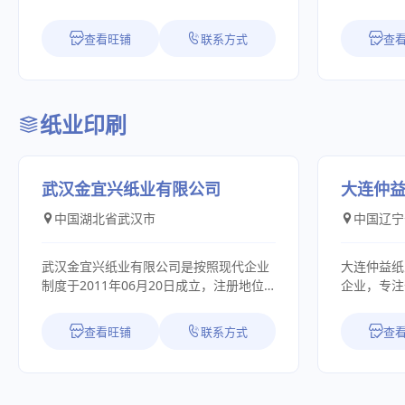
及时、可靠的响应。我们不仅提供卓越的
于国内用户的优势： 
四个子公司组建的集团。母公司创建于一
事电气设备
产品，更提供贯穿始终的价值服务。热能
牌我们有厂
九九二年，下属有与美国软技术国际公司
业、造船、
查看旺铺
联系方式
查
定制系统：涵盖层燃、煤粉、沸腾、燃
供货商电话
合资创办的镇江万奇电气科技有限公司，
能化电气系
气、燃油及新型生物质等多种热风炉系
价。 价格优: 我们直接从工厂拿报价，避
在盱眙投资一亿多元打造桥架生产基地的
20年的创
列，灵活适配多元燃料，非常高效。 清洁
开许多中间
江苏万奇电气有限公司，研发和生产各种
动电力系统
赋能系统：提供旋风、布袋、电除尘及水
定折扣，确
母线槽产品的镇江万奇银通母线有限公司
可靠电气智
雾等全系列高效收尘设备，助力客户轻松
道广: 除
纸业印刷
和专业经营物流的扬中市万汇金属物资有
平台，携手
实现超低排放与环保达标。 系统精研设
有直接的业
限公司。集团总占地面积85000多平方
电气专注于
备：包括各类回转窑、烘干机及烘干窑，
于保护代理而
米，其中建筑面积35500平方米，公司现
电站、智慧
满足复杂工艺下物料热处理与煅烧的精准
接到订单后
有员工460多人，其中工程技术人员150多
智慧用电能
武汉金宜兴纸业有限公司
大连仲
需求。信业热能的全资子公司---湖北铭玖
有变化的货
人，注册资本5000万元人民币，总资产
售、服务于
建筑劳务有限公司拥有多项施工资质，可
成本低:在
中国湖北省武汉市
中国辽宁
20000多万元人民币，公司设有28个销售
成立以来，
为用户提供节能环保、脱硫脱硝及危废处
产品的整体
机构，销售网络遍及全国各地，为用户提
质，不断引
理等领域的EPC总承包服务与定制化解决
货包装，然
供了强有力的销售、服务保障体系。
术，通过I
武汉金宜兴纸业有限公司是按照现代企业
大连仲益纸
方案，涵盖设计、制造、安装、调试全过
货正确，又降低了
本集团公司是一个集研制、开发和生产桥
级社CCS
制度于2011年06月20日成立，注册地位
企业，专注
程，真正实现 “交钥匙”工程，让客户省
我们承诺所
架、母线的专业生产企业，是本地区和本
产品质量承诺。 “国洋”人坚
于武汉市江汉区红旗渠路18号(莱特纸张油
制品生产2
心、放心。信业热能，以能源的综合利用
保期之外的
行业新崛起的科技成长型企业。主要产品
存，以科技
墨市场)。经营范围包括纸张、印刷材料、
持“以诚为
为基，以科技为翼，与您携手共创可持续
家协商提供
查看旺铺
联系方式
查
有： QGQJ系列节能耐腐蚀电缆桥架、XQJ
务求品牌”
文化用品、办公用品的批发兼零售。目前
托可靠的产
的工业未来。
之忧。
系列汇线桥架、WQ/GBQJ系列高强度钢腹
于开拓创新
公司拥有电脑高精密卷筒纸分切机一台，
赢得广大客户
玻璃钢桥架、HFB防火阻燃桥架；CFW-2A
新，打造电
切断速度可达300cuts/min,该分切机配备
借先进的机
新型高强分离式封闭母线、FMC-2密集型
市场潮流”
静电消除设备，自动纸张棱角调整系统，
越的产品质