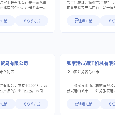
温室工程有限公司是一家从事
粤丰化橘红，简称“粤丰橘”，
45001职业健康安全管理体系认
计建造的企业。注册资本一千
市粤丰橘农产品商行，是一家
C（有害化学物质零排放）认
。公司主营业务为各类型温室
种植，初级加工，批发零售，
S（全球有机纺织品标准）认
及建造;温室大棚图纸及方案设
务一体的化橘红供应链服务商
认证、NSF认证等。 此外我司
看旺铺
联系方式
查看旺铺
棚工程预算;各类型温室大棚资
专注化橘红产品的发展与推广
国家标准或行业标准起草参
；温室大棚骨架加工销售;温室
化橘红产品的技术化、标准化
改造等 公司施工人员全部接
发挥”互联网+创业创新”优势
可持续发展的主要驱动力之一。
能培训，并且公司各种证件齐
橘红的文化发展及市场运营，
前，已荣获多项"发明专利授
用值得客户信赖的温室工程公
产业资源，发挥专业优势，提
专业的温室安装队伍五个，并
应链服务能力，为广大经销商
政府号召，顺应潮流在国家级
设计人员、财务人员、预算人
供质优价美的化橘红系列产品
杭州湾上虞经济技术开发区内，
员、温室工程负责人等一应俱
地，位于广东省化州市平定镇
一代生产基地（新厂：浙江海
匠贸易有限公司
张家港市通江机械有限
客户提供全套的温室设计施工
橘红”的重要产地。我们一直
技有限公司），目前项目已接
市普陀区
中国江苏省苏州市
公司有仓库一个，温室骨架代
橘红的供应与服务，作为一名
，届时可拥有年产25万吨各类
家。 承接工程:连栋全玻璃温
橘红供应服务商，一直坚持“
学品的生产能力。 初心使
C阳光板温室，生态园餐厅温
户至上，质量保证”的经营理
终牢记。公司创业以来，一直
易有限公司成立于2004年，从
张家港市通江机械有限公
气薄膜温室，连栋锯齿形温
户朋友提供正宗，放心，实惠
立德、信而致远”的企业文化，
业产品的进出口业务。公司拥
新兴港口城市——江苏张家港
膜温室，节能日光温室，单体
品。我们一直坚持做正宗道地
以市场为导向、以科技为依托”
丰富、技术服务团队。在公司
江，东邻上海、浙江，地处中
又能因地制宜，设计建造大跨
品,并拥有丰富的运营经验，采
，坚持“质量第一、信誉第一、
努力及广大客户和业界同仁支
达的长三角地区。通过十多年
看旺铺
联系方式
查看旺铺
室，以及各类异形温室大棚。
作社+基地+农户”的生产合作
的经营宗旨，与全球各界有关企
司业务迅速拓展，业务范围遍
司由作坊式工厂发展成如今具
需要，配置温室开窗系统、齿
周边农户种植，并每年回收农
友好合作关系，为客户提供最
国、日本等全球各地，产品已
制、开发能力，制造化工、制