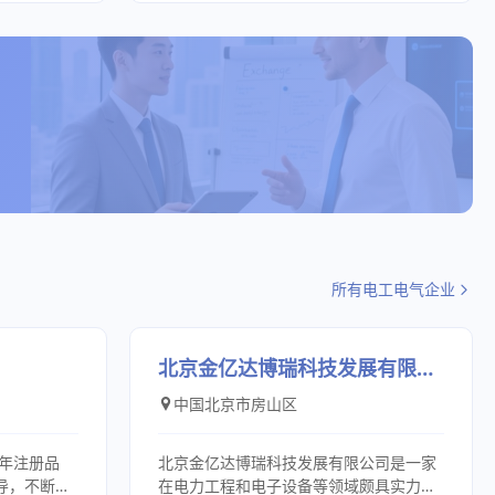
以来坚持以
业厂家。
的长江第二岛市-扬中市。近临江南名城镇
市场提供优
应用，不断
江、西临南京、东靠苏、锡、常和上海。
开拓市场，
、检测手
地理位置得天独厚、交通便捷。 扬中·
，多渠道发
同时，针对
高科（GAOKE）仪表电器有限公司：技术
挥化橘红供
客户共同探
力量雄厚，拥有数控加工设备以及CAD、
广大客户朋
为有效的解
CAM计算机辅助设计和制造，许多阀门被
橘红产品。
作，使得我
使用单位指定为替代进口产品的特级供应
与满意服务
商。 扬中·高科（GAOKE）仪表电器
己。 衷心
有限公司：拥有先进的生产和检测设备，
助的朋友，
而且配有齐全的理化和机械测试设备，从
大的成功！
而保证了产品高性能技术指标和超常规的
来访洽谈业
使用要求。顾客的满意就是高科人的追求
所有电工电气企业
、优良的服
目标。视产品质量为生命的高科人十分注
重新产品的投入，不断研制适合于用户需
要的的高性能、高品位的产品，从而使
GAOKE产品在煤油、化工、轻工、生物工
北京金亿达博瑞科技发展有限公司
程、制药、冶金等许多领域的良好使用。
中国北京市房山区
扬中·高科（GAOKE）仪表电器有限公
司：以良好的信誉、精湛的设计、合理的
生产工艺、优良的加工设备、雄厚的加工
3年注册品
北京金亿达博瑞科技发展有限公司是一家
能力、丰富的生产经验、科学的现代管
先导，不断推
在电力工程和电子设备等领域颇具实力的