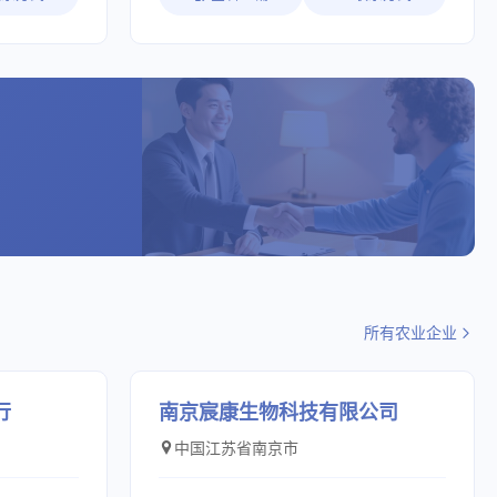
机、水洗
膜、膜复合面料、短纤的开发、生产、销
消防队，购
58台
售于一体的综合性纺织企业。公司年产纱
位系统和互
高档面辅料及
线5000吨、强捻化纤面料1800万米、聚
目前已连续
00万米梭织
四氟乙烯（PTFE）膜1000万米、聚四氟乙
纤涂层面料、
烯（PTFE）短纤700吨。年总产值3.8亿元
资建设污水改
产6000
人民币，其中出口1500万美元。公司主要
R 脱盐、危
形成“产、
产品为差异化强捻化纤面料、膜复合面
资源化综合
。50%的产
料，适用于各类女式套装、裙裤及功能性
”处置问
要产品有高
休闲装。产品服务于国内、欧洲、北美、
、网眼布、
东南亚等几十个国家的知名品牌。 公司秉
，启动年产
品主要应用
承“奋斗、合力、进步、利他”的价值观，
项目概算投资
服装、鞋
培养了一大批高素质的研发队伍和管理团
.8亿元，安
、合成革及
队，连续被授予《国家高新技术企业》、
两期建设：一
以人为本，注
《国家新型强捻化纤面料开发基地》、
二期已开始设
唯贤，唯才
《省级高新技术企业研究开发中心》、
所有农业企业
现年销售收
广阔的平
《浙江省先进企业》、 《湖州市重点骨干
提供就业岗
、携手共
企业》、 《湖州市专利示范企业》 等荣
设“开放、富
誉称号。展望未来，公司以“编织健康舒美
行
南京宸康生物科技有限公司
更多力量。
生活”为使命，“勇于变革，持续创新”为精
中国江苏省南京市
神，与合作伙伴一起迈上新台阶!公司官
网：www.jchtex.com