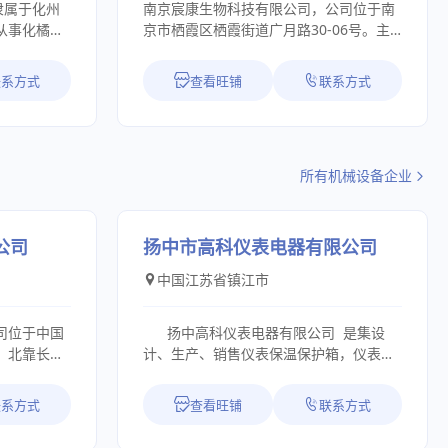
隶属于化州
南京宸康生物科技有限公司，公司位于南
从事化橘红
京市栖霞区栖霞街道广月路30-06号。主
品牌运营服
要从事食品原料销售、生物基材料销售、
，长期以来
工程和技术研究和试验发展；医学研究和
联系方式
查看旺铺
联系方式
，积极探索
试验发展；日用化学产品销售；专用化学
、品牌化，
产品销售（不含危险化学品）货物进出口
，不断深耕化
等业务。
整合化橘红
所有机械设备企业
高化橘红供
及消费者提
。化橘红基
，是原生“化
公司
扬中市高科仪表电器有限公司
致力于化州化
中国江苏省镇江市
专业的化州
诚信经营，客
念，为广大客
司位于中国
扬中高科仪表电器有限公司 是集设
的化橘红产
，北靠长
计、生产、销售仪表保温保护箱，仪表管
的化橘红产
国经济最发
阀件，防爆挠性管，外螺纹截止阀，铝合
取“公司+合
的努力，公
金穿线盒，冷凝容器，不锈钢针型阀，气
联系方式
查看旺铺
联系方式
模式，带动了
有自主研
源分配器等产品的私营企业。地处素有“江
户的化橘红
药、环保离
中明珠、水上花园城市”美称的生态示范区