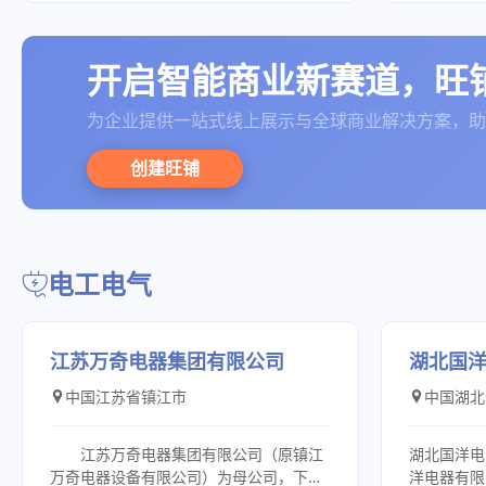
轮齿条拉幕
优质的产品
案，致力于成为驱动行业进步的绿色标
经广泛应用
溉施肥系统
务，与广大
杆。我们以技术创新为根基，以专家团队
环保、纺织
温系统、通
们真诚期待
为内核，以规模产能为后盾，确保每一个
装机械、纺
开启智能商业新赛道，旺
承诺的卓越兑现。依托省级CAD数字化设
生产线、航
计中心，我们专注于热能装备、节能环保
代工业自动化领域。
为企业提供一站式线上展示与全球商业解决方案，助
及脱硫脱硝、危废处理等前沿技术的突
国、日本、
破。在多燃料清洁燃烧、超低排放控制等
均设有采购
创建旺铺
关键领域构筑深厚壁垒，相关成果广泛应
赖于公司I
用于建材、化工、冶金、新能源等高精尖
们所有客户
产业，以持续的自主创新引领行业标准。
间滞后，获
公司汇聚了由行业资深专家、高级工程师
务器共享系
领衔的专业团队，其中中高级以上技术人
反馈给客户
电工电气
才占比超15%。这支覆盖研发、工程、服
用户手中，
务的精英队伍，凭借深厚的行业积淀与精
了宝贵的时
准的项目把控，为客户提供从概念到落地
们可以方便
的全生命周期卓越服务。我们拥有超
式，比如用
江苏万奇电器集团有限公司
湖北国
30,000平方米的现代化研发制造基地，配
便了一些在
中国江苏省镇江市
中国湖北
备国际先进的生产线与精密检测体系。具
后再出口，
备年产值数亿元的大型项目承接能力与“成
业采购成本
百套”级设备年产能，以硬核的交付实力，
上，一切为
江苏万奇电器集团有限公司（原镇江
湖北国洋电
确保客户大型化、集约化的项目需求得到
于成为国际朋
万奇电器设备有限公司）为母公司，下属
洋电器有限