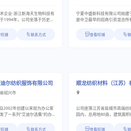
术企业-浙江新海天生物科技有
宁夏中盛新科技有限公司始建于
于1994年，公司坐落于历史文
是中卫最早的招商引资混合所
市越城区的东部--陶堰街道，
2014年因产业政策搬迁至宁
积3万平方米，环境优美。公
区，现有员工500多人，占地6
看旺铺
联系方式
查看旺铺
9国道，交通极为便利。经多年
投资10亿元，2023年实现工业
为一家集研发、生产、销售、
元。我公司秉持“精益求精铸
现代化专业企业。 经过二十
创新驱动发展”的理念，不断
，公司业务遍布全球40多个国
备，目前是国内外规模最大、
"新海天"品牌得到广大客户的普
技术装备先进、安全环保设施
要生产即主营产品：二甲基二
还原物（2-氨基-4-乙酰氨基苯
铵（别名：
基-4-甲氧基乙酰苯胺）专业
/DMDAAC），设计产能5万吨，
导产品2-氨基-4-乙酰氨基苯
艾迪尔纺织服饰有限公司
顺龙纺织材料（江苏）
盟REACH认证；聚二甲基二烯
“还原物”）产能国内第一，约占
省绍兴市
别名：POLYDADMAC），
的市场份额。 公司现为国家级高新技术企
000吨，已经取得REACH认
业，组建有宁夏含酸废水处理
认证；无醛固色剂，设计产能3万
究中心、宁夏绿色环保染料工
002年创建以来就为办公家
公司座落江苏省盐城市高端纺
环氧氯丙烷二甲胺共聚物）类
心。通过自主研发，校企合作
发了一系列“艾迪尔选集”的办
园内，总用地80亩，建筑面积约5
能15000吨，已通过REACH
专利50余件，取得创新性科技
，利用中国制造的优势，推动
平方米。本公司现有员工110
F认证；聚季铵盐系列产品（聚
项，其中国家级科技成果1项
当谈到办公用面料时，“价格合
拥有各种配套齐全的先进进口
看旺铺
联系方式
查看旺铺
聚季铵盐-7、聚季铵盐-22、聚
科技成果10项。 公司为自治区二级安全生