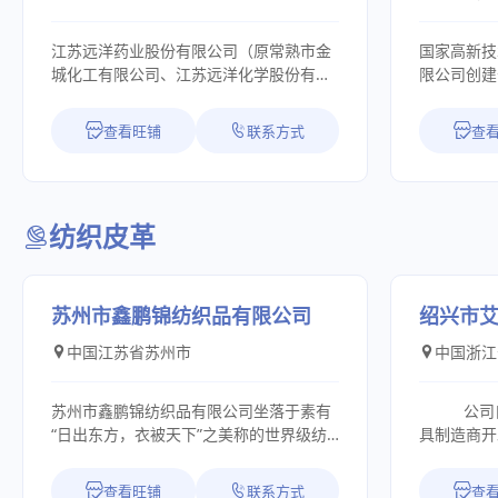
江苏远洋药业股份有限公司（原常熟市金
国家高新技
城化工有限公司、江苏远洋化学股份有限
限公司创建
公司，以下称远洋）成立于2003年，生产
化名城绍兴
基地坐落于--江苏省常熟市支塘工业园
厂区占地面
查看旺铺
联系方式
查
区，204国道906.5km处，东距上海
司紧靠32
58km，南至苏州50km。常台高速、沿江
发展，已成
高速、常嘉高速、锡太高速等公路近在咫
服务于一体的
尺。上海港、太仓港、常熟港和浦东、虹
多年的发展
纺织皮革
桥国际机场都在一小时车程以内，水陆空
家/地区，
交通方便。远洋占地54,000m2，建筑面
遍认可。主
积20,000m2，主要生产牛磺酸、一水肌
烯丙基氯化
酸、胍基乙酸、胍基丙酸等营养强化剂和
DADMAC
苏州市鑫鹏锦纺织品有限公司
绍兴市
食品添加剂，主要产品90%以上出口，在
已经取得欧
中国江苏省苏州市
中国浙江
国际市场享有盛誉。 远洋（包括常熟市金
丙基氯化铵（
城食品添加剂有限公司）以科学管理、先
设计产能35
进工艺和现代设备确保产品质量和食品安
证、NSF
苏州市鑫鹏锦纺织品有限公司坐落于素有
公司自2
全,已通过ISO9001、ISO14001等认证，
吨；聚胺（
“日出东方，衣被天下”之美称的世界级纺
具制造商开
产品经KOSHER、HALAL等国际认证。远
水处理剂，产
织品交易中心----绸都盛泽镇。公司紧依上
公装饰面料
洋注重科技兴厂，不断加大科技投入，与
认证、NS
海、苏州和杭州，交通便利，是一家集研
世界销售。
查看旺铺
联系方式
查
国内外研究机构和高等院校进行广泛合作
季铵盐-6、