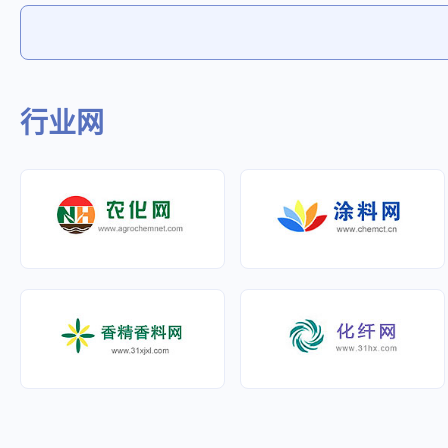
插接式母线、GH型系列耐火母线和
一、用户第
采用英国切刀方法，稳定性佳，公司主要
赢的理念以
WQ/ZM系列照明母。公司研制生产的电
务宗旨。“
产品包括新亚纸业：双胶纸、书写纸、全
市场竞争中
缆桥架、母线槽先后获国家19项专利，并
献，拼搏实
木浆纸；博汇纸业：双胶纸、书写纸、轻
中享有较高
已申报国际专利进入（美国）阶段，节能
慧和实力为
型纸；金东纸业：胶版文化用纸系列；太
布白板纸深
耐腐蚀钢制电缆桥架获国家重点新产品证
在鼓舞全体
阳纸业：胶版文化用纸系列、铜版纸系
的品牌，奉
书，省优秀专利奖。先后有三个产品和技
一个辉煌的
行业网
列；可生产各种平版，卷筒纸，产品销往
的主题。公
术通过省、市新产品和科技成果鉴定，桥
全国各地。公司在实现快速发展的同时，
来观光、考
架VCI表面处理技术填补了国内空白，达
非常注重提高企业的核心竞争力，逐渐摸
赢! 仲益纸业自创办之日起一直坚持以
到国际先进水平，三个产品获省、市高新
索出一套具有公司特点的生产经营和管理
客户为中心
技术产品称号，两次获镇江市科技进步
模式，使得公司生产规模不断扩大，运营
于开拓、合
奖，桥架产品被列为省火炬计划项目，全
成本不断降低，市场占有率稳步提高。公
与服务是生
国首家桥架产品的节能认证，产品和企业
司将始终坚持以科学发展观统揽全局，密
道”为企业
先后获省质量信用产品、省质量诚信企
切关注市场需求形势和国家产业政策变
品牌，提高
业、省高新技术企业、省民营科技企业、
化，调整产品结构。大力实施以人为本和
同使命。创
省名牌产品、省著名商标等荣誉称号。是
大项目带动战略，积极回报社会，履行社
场份额与日
中国节能协会理事单位、中国电器工业协
会责任，加快建设现代化的高效企业、环
要效益，以
会会员单位、中国工程建设标准化协会理
保型的绿色企业、创新型的学习企业，根
的方案正在
事单位，由本集团公司研制生产并由董事
据行业发展趋势，在适当的时机积极储备
通过国际ISO
长马纪财为主编的《节能耐腐蚀钢制电缆
发展上下游行业的链接，保证产品的供
管理体系为
桥架》的国家标准已颁布实施。一项由企
应。
《清洁生产
业主导编制产品国家标准在本地区尚属首
量成本、用
次。该标准的颁布和实施，必将成为桥架