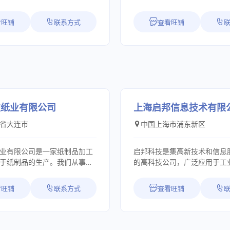
报价快: 对于优势品
制造。致力于帮助电力、工
动技术创新，逐步实现企业多
家的价目表，并且每天保持跟
交通、基础设施等行业提供智
管理，将企业的可持续发展与
看旺铺
联系方式
查看旺铺
沟通，为您提供快捷及时的报
统一站式解决方案。基于超过
融，倾力为社会发展贡献力量
新历程，国洋电气正在不断地推
器有限公司成立于1999年，
环节，许多工厂给我们提供固
智能化建设，为用户提供安全
福意电器公司面向全国众多市
保我们给客户优惠的价格。 渠
能物联网产品及能效系统管理
力于销售广泛应用于各领域的
了工厂，我们跟欧洲许多经销商
共创行业数字化的未来。 国洋
备、加温设备及车载冷冻冷藏
务关系，使我们可以采购到由
高低压智能配电设备、箱式变
福意联企业秉持稳健务实的经
不能报价的品牌。 货期准:
储能柜、并网柜、船用电站及
技术创新，用心做好服务，坚
我们会及时跟厂家沟通，对于
效管理系统的研发、生产、销
线，为广大新老顾客朋友供应
益纸业有限公司
上海启邦信息技术有限
期我们马上跟客户反馈。 物流
一体的高新技术企业。公司自
目前福意联企业整体发展稳定
国际贸易中物流成本往往会决定
省大连市
中国上海市浦东新区
立足高新科技，追求卓越品
区域广泛，现已和国内众多单
价格。我们在德国仓库统一验
进和采用世界尖端设备和技
往来。展望未来我们企业在发
后报关拼箱发货，既保证了发
S09001质量管理体系、中国船
程中，会自始至终秉承“以德
业有限公司是一家纸制品加工
启邦科技是集高新技术和信息
成本。 售后服务完备:
及3C质量控制标准，始终履行着
人”的宗旨，抱着“创福受众、
于纸制品的生产。我们从事纸
的高科技公司，广泛应用于工
有的产品有12个月的质保。质
持“以质量求生
立信百年”的理念，脚踏实地向
0余年，公司成立至今，我们坚
业、贸易、零售业等领域，为
质量问题，我们帮助客户与厂
求发展，以诚信求信誉，以服
福、利益共享”的大目标前进。
本、信行天下”的经营理念，依
产和作业的条码自动识别、产
佳的维修方案，为您解除后顾
看旺铺
联系方式
查看旺铺
的经营方针。立足行业优势，勇
身正、路正”的标准严格要求
品质量和完善的售后服务逐渐
产物流管理、仓储管理、数据
。将一如既往贯彻“依靠科技创
刻传递“正能量、正价值、正行
的认可和信赖。 公司凭
打印、无线条码实时系统以及
力精品，优化管理体系，领导
意联企业“特立独行”的品格塑
械设备、优良的技术水平、卓
解决方案。专业、快捷、全面
的管理方针。始终保持“质量第
着为别人好的处事原则，时刻
量、周到的客户服务、诚信双
客户提高核心竞争能力，迎接