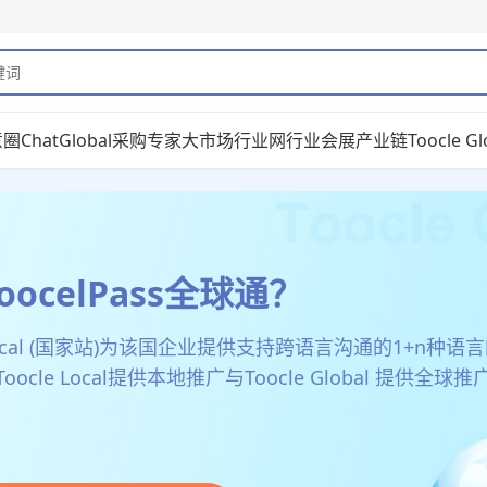
意圈
ChatGlobal
采购专家
大市场
行业网
行业会展
产业链
Toocle Gl
关于Toocle.com（生意宝）
ocelPass全球通？
持跨语言沟通与多语言旺铺的B2B电商平台，致力于打造世界贸
 Local (国家站)为该国企业提供支持跨语言沟通的1+n种语
ocle Local提供本地推广与Toocle Global 提供全球推