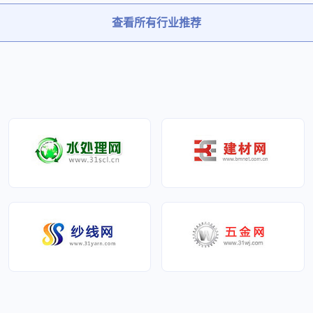
一、信誉第一、服务第一”的服
行为，并且“以品质为基准，
及高素质的员工队伍在激烈的
战。启邦科技是集高新技术和
务实高效，追求卓越，团结奉
同，以开拓求发展，以创新求
查看所有行业推荐
日益发展壮大，在行业和客户
一体的高科技公司
干”的企业精神。“国洋”人用智
养和 增强员工的自身素质。
的知名度和美誉度，生产的涂
客户创造价值，国洋敬业精神
的发展空间，立足中国，放眼
受广大客户的欢迎。打造自己
“国洋”人同心协力把事业推向
打造福意联品牌，我们已经做
献给每一位客户，是我们不变
明天。
备，期待着与您携手双赢！共
司诚邀各界朋友，各方来客前
你我的幸福明天！
察、指导，共谋发展，实现双
；以“求真务实、稳健发展、敢
作共赢”为企业精神；以“品质
存之本，创新与合作是发展之
宗旨；以强盛仲益、打造“仲益”
仲益白纸板的市场份额，为共
品牌效应，使仲益白板纸的市
俱增。狠抓内部管理，向管理
管理求生存，一套系统化管理
走向更高更深的层次。公司已
9001和ISO14001质量/环境
保证，以及贯彻执行了我国
促进法》，力求获得更优的质
小的环境影响、更少的资源消