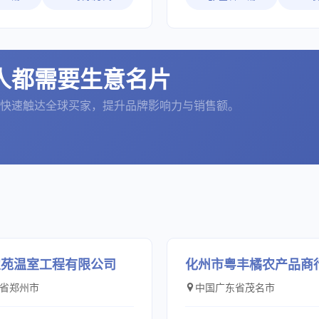
品质”这两个参数并不经常一起使
经编机、圆机、定型机、染色
9）；快速渗透剂T（多库酯
产标准化企业，自动组建企业
们艾迪尔人以从业20多年积累的
机、拉毛机、质检机等设备共5
000吨。 其中：核心产
置消防车辆，全员应用人员定
我们确实做到了这两点。2018
（套）。形成年产9000万米
二烯丙基氯化铵（别
联网+安全生产信息化平台，
创新道路上的一个重要里程
染整的能力，具体包括年产10
AC/DMDAAC）”，主要规格：
安全生产3500多天无事故。 公司以“绿色
盛名的丹麦面料设计师见证了我
成品面料、年产1000万米化
人都需要生意名片
5%；作为国内主要厂家之一，自
生产、节能降耗”为己任，投
来样加工”到“自主设计，自主品
年产1000万米化纤印花面料和年
DAAC核心技术；公司还牵头起
造提升项目和活性炭再生、MV
。近10年来，随着国内生产技术
万米化纤染色面料。 公司现已
4年第一批“浙江制造”标准培育计
废焚烧炉等装置，实现“三废”
快速触达全球买家，提升品牌影响力与销售额。
完善且占国际主导地位，加上
供、销”一条龙服务的销售网络
甲基二烯丙基氯化铵”标准，标
利用，彻底解决染料生产“三废
公司设计师的加入，无疑为推
品远销东南亚、非洲等地，主
ZB 3886—2024”；发明专利名
题。 为完善产业链条，实现转型升级，公
身于一流制造商奠定了坚实的
档运动面料、金光绒、丝光绒
甲基二烯丙基氯化铵的制备方
司主动适应高质量发展新要求
内市场，艾迪尔出品的设计已
摇粒绒、罗马布、汗布等。产
设备；授权公告号：
2.8万吨绿色环保染料项目。
重要选择，这不仅为客户节省
于汽车内饰、座垫、婴童车、
 产品主要覆盖8大应
5.8亿元，其中环保设施投入1
口关税，还大大缩减了货运时
帽、手套、玩具、沙发、箱包
高分子化学品、纺织印染化学
全设施投入1.3亿元。项目分
有理由相信， 在艾迪尔处，你
家用装饰等方面。 公司坚持
处理化学品、日化化学品、造
期已于2022年底建成调试，
量身定制且融有企业文化的面
重人力资源，尊重人才，任人
农药化学品、皮革化学品以及
备调试。项目达产后，预计实
是举，为每一位顺龙员工提供
大系列产品。 公司目前获
入15亿元，上缴税收1亿元，
台，并且竭诚与广大客户合作
质：国家高新技术企业、专心
位800多个。届时公司将为建
进，共创美好未来。
农苑温室工程有限公司
化州市粤丰橘农产品商
业、纳税信用A级企业、2023
裕、和谐、美丽”新中卫贡献
隐形冠军培育企业、企业技术
省郑州市
中国广东省茂名市
型中小企业、ISO9001质量管
ISO 14001环境管理体系认