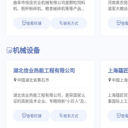
曲阜市恒佳农业机械有限公司是颗粒饲料
河南奥农苑
证、ISO 
机、秸秆粉碎机、粮食破碎机等等产品专
温室大棚设
证、ZDH
业生产加工的公司，拥有完整、科学的质
零捌拾万元
证、GOT
量管理体系。曲阜市恒佳农业机械有限公
大棚的设计
证、REACH
查看旺铺
联系方式
查
司的诚信、实力和产品质量获得业界的认
计;温室大
还参与多项
可。欢迎各界朋友莅临参观、指导和业务
材批发销售
与。 重视研发与科技投入，一直也是"新
洽谈。
大棚维修
海天"实现
受过专业技
我司截至目
机械设备
全。是守信
权"。 展望未来，我们充满信心。公司积
司。公司有
极响应属地
且温室专业
工业园区-
员、公司文
投资建设新
湖北信业热能工程有限公司
上海蕴
全，可以为
联新材料科
中国湖北省黄石市
中国上海
安装服务。
近全面竣工
加工厂两
高分子精细化
室，连栋P
命，我们始
湖北信业热能工程有限公司，是获国家认
上海蕴匠贸
室，双层充
秉承“诚以
证的高新技术企业、专精特新“小巨人”及
事国际上工
室，连栋薄
始终遵循“
制造业单项冠军。我们以热能环保核心技
有一支经验
拱棚。同时
的发展思路
术为引擎，构建 “研发-制造-工程-服务”全
全体员工的
查看旺铺
联系方式
查
度大开间温
用户第一”
链条一体化价值体系，为全球工业客户提
持之下，公
并根据客户
业建立长期
供清洁、高效、低碳的节能、环保解决方
及欧洲、美