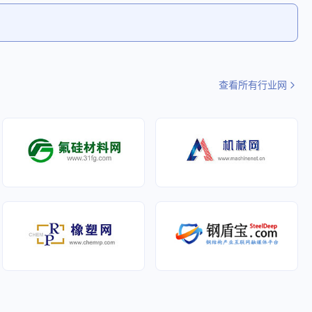
以服务求认
务资源共享。 经验丰富：自成立以来，一
信息服务于
刷产业互联网平台” 。中浩紫云科技股份
突破”大力培
直从事信息传输、安防、直流电源、UPS
有限公司2001年成立并发展，利用印刷、
不断求取更大
不间断电源及 EPS 应急电源等相关工作，
包装、文化产业链经验和资源优势，通过
世界，用心
积累了丰富的设计及施工经验，受到众多
紫云网整合上下游资源，为客户提供纸
好充分的准
用户好评。 经营理念2：运用现代管理模
张、纸浆、印刷、包装、纸制品、文化办
同开创属于
式，将先进技术、周到服务与人文精神相
公用品供应链管理服务，致力于打造造
查看所有行业网
结合，专注用户实际需求和长期合作，为
纸、印刷、包装行业的组织者和价值创造
用户提供全面系统服务，致力于提供贴近
者！ 全平台主要围绕印刷办公的全产业链
用户需求的解决方案。
的服务，通过“产业链互联网商业环节赋能
+印刷智能制造技术创新升级+印刷产业供
应链整合”的业务模式，开放第三方商户、
工厂的入驻功能，提供用户与入驻商家多
方服务的电子商务大数据交易。 中浩紫云
网将延伸公司产业链，整合公司上下游文
化、教育、出版、传媒行业优质标杆企
业，提升产品附加值；为客户提供纸张、
纸浆、印刷、包装、纸制品、文化办公用
品供应链管理服务。 同时，将迅速开拓北
上广深线下实体店（托管加盟等形式），
形成强势的市场占位，整合当地的快印图
文店和印刷厂，全国接单当地印刷当地配